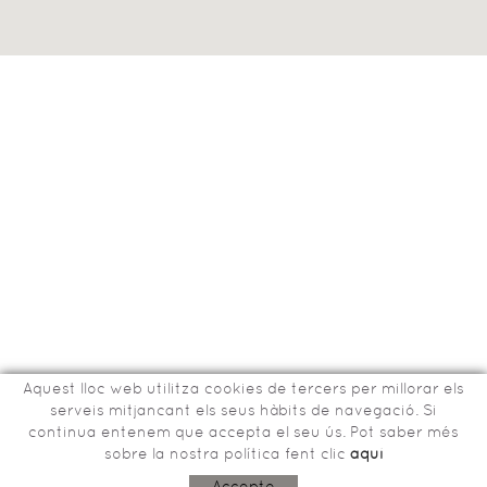
Aquest lloc web utilitza cookies de tercers per millorar els
serveis mitjancant els seus hàbits de navegació. Si
continua entenem que accepta el seu ús. Pot saber més
sobre la nostra política fent clic
aquí
Bisbe Tomàs de Lorenzana, 15
17800 OLOT (Girona)
Accepto