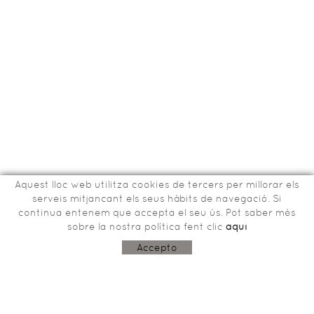
Aquest lloc web utilitza cookies de tercers per millorar els
serveis mitjancant els seus hàbits de navegació. Si
continua entenem que accepta el seu ús. Pot saber més
sobre la nostra política fent clic
aquí
Bisbe Tomàs de Lorenzana, 15
17800 OLOT (Girona)
Accepto
603243915
aco@garrotxa.com