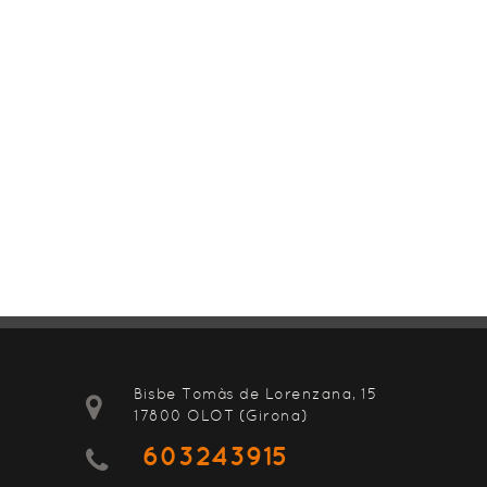
Bisbe Tomàs de Lorenzana, 15
17800 OLOT (Girona)
603243915