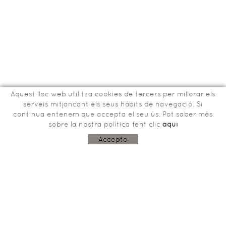
Aquest lloc web utilitza cookies de tercers per millorar els
serveis mitjancant els seus hàbits de navegació. Si
continua entenem que accepta el seu ús. Pot saber més
sobre la nostra política fent clic
aquí
Bisbe Tomàs de Lorenzana, 15
17800 OLOT (Girona)
Accepto
603243915
aco@garrotxa.com