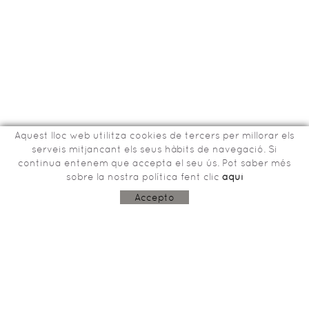
Aquest lloc web utilitza cookies de tercers per millorar els
serveis mitjancant els seus hàbits de navegació. Si
continua entenem que accepta el seu ús. Pot saber més
sobre la nostra política fent clic
aquí
Bisbe Tomàs de Lorenzana, 15
17800 OLOT (Girona)
Accepto
603243915
aco@garrotxa.com