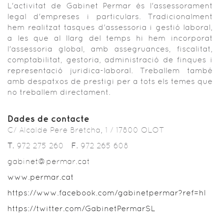
L'activitat de Gabinet Permar és l'assessorament
legal d'empreses i particulars. Tradicionalment
hem realitzat tasques d'assessoria i gestió laboral,
a les que al llarg del temps hi hem incorporat
l'assessoria global, amb assegruances, fiscalitat,
comptabilitat, gestoria, administració de finques i
representació juridica-laboral. Treballem també
amb despatxos de prestigi per a tots els temes que
no treballem directament.
Dades de contacte
C/ Alcalde Pere Bretcha, 1 / 17800 OLOT
T.
972 275 260
F.
972 265 608
gabinet@permar.cat
www.permar.cat
https://www.facebook.com/gabinetpermar?ref=hl
https://twitter.com/GabinetPermarSL