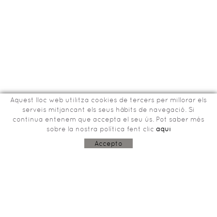
Aquest lloc web utilitza cookies de tercers per millorar els
serveis mitjancant els seus hàbits de navegació. Si
continua entenem que accepta el seu ús. Pot saber més
sobre la nostra política fent clic
aquí
Bisbe Tomàs de Lorenzana, 15
17800 OLOT (Girona)
Accepto
603243915
aco@garrotxa.com