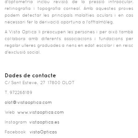
d'optometria inclou revisió de la pressió intraocular,
retinografia i topografia corneal. Amb aquestes proves
podem detectar les principals malalties oculars i en cas
necessari fer la derivació oportuna a l'offtalmòleg.
A Vista Optica li preocupen les persones i per això també
col·labora amb diferents associacions i fundacions per
regalar ulleres graduades a nens en edat escolar i en reisc
d'exclusió social.
Dades de contacte
C/ Sant Esteve, 27 17800 OLOT
T. 972268189
olot@vistaoptica.com
Web
www.vistaoptica.com
Instagram
vistaoptica.es
Facebook
vistaOpticas