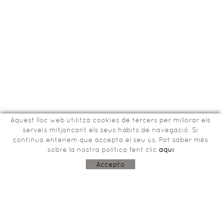
Aquest lloc web utilitza cookies de tercers per millorar els
serveis mitjancant els seus hàbits de navegació. Si
continua entenem que accepta el seu ús. Pot saber més
sobre la nostra política fent clic
aquí
Bisbe Tomàs de Lorenzana, 15
17800 OLOT (Girona)
Accepto
603243915
aco@garrotxa.com