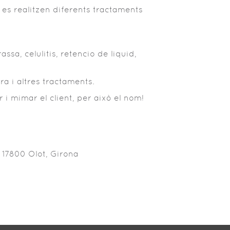
 es realitzen diferents tractaments
ssa, celulitis, retencio de liquid,
a i altres tractaments.
r i mimar el client, per això el nom!
s 17800 Olot, Girona