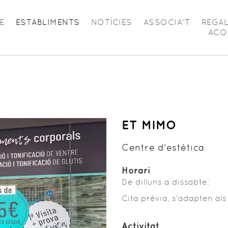
E
ESTABLIMENTS
NOTÍCIES
ASSOCIA'T
REGA
ACO
ET MIMO
Centre d'estètica
Horari
De dilluns a dissabte:
Cita prèvia, s'adapten als
Activitat