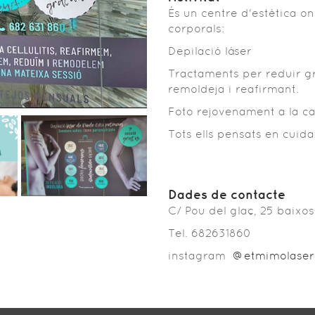
És un centre d'estètica on
corporals:
Depilació láser
Tractaments per reduir gra
remoldeja i reafirmant.
Foto rejovenament a la car
Tots ells pensats en cuida
Dades de contacte
C/ Pou del glaç, 25 baixo
Tel. 682631860
instagram
@etmimolaser