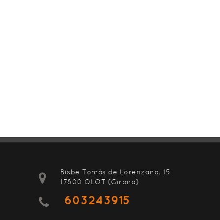
Bisbe Tomàs de Lorenzana, 15
17800 OLOT (Girona)
603243915