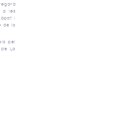
rregarà
 a les
 àpat i
e de la
ls pel
 de La