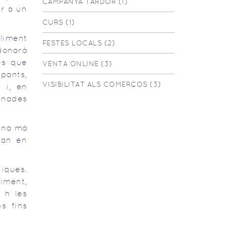
CAMPANYA TARDOR (1)
ar a un
CURS (1)
liment
FESTES LOCALS (2)
donarà
es que
VENTA ONLINE (3)
pants,
VISIBILITAT ALS COMERÇOS (3)
 i, en
unades
 Una mà
ran en
niques.
diment,
 h les
s fins