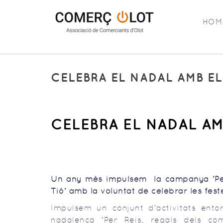
HOM
CELEBRA EL NADAL AMB E
CELEBRA EL NADAL A
Un any més impulsem la campanya ‘Per 
Tió’ amb la voluntat de celebrar les fes
Impulsem un conjunt d’activitats ent
nadalenca ‘Per Reis, regals dels co