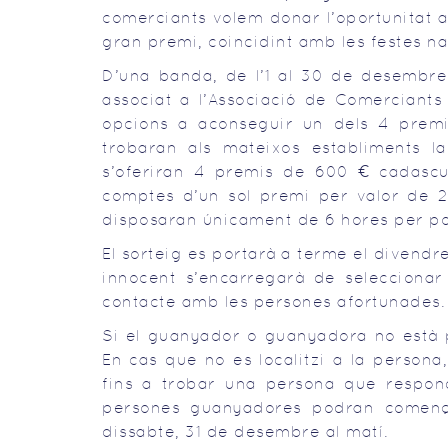
comerciants volem donar l’oportunitat a
gran premi, coincidint amb les festes n
D’una banda, de l’1 al 30 de desembre
associat a l’Associació de Comerciant
opcions a aconseguir un dels 4 premis
trobaran als mateixos establiments la
s’oferiran 4 premis de 600 € cadascun 
comptes d’un sol premi per valor de 2
disposaran únicament de 6 hores per pod
El sorteig es portarà a terme el divendr
innocent s’encarregarà de seleccionar
contacte amb les persones afortunades.
Si el guanyador o guanyadora no està pr
En cas que no es localitzi a la persona,
fins a trobar una persona que respon
persones guanyadores podran comença
dissabte, 31 de desembre al matí.