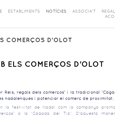
E
ESTABLIMENTS
NOTÍCIES
ASSOCIA'T
REGA
ACO
LS COMERÇOS D'OLOT
MB ELS COMERÇOS D'OLOT
Reis, regals dels comerços’ i la tradicional ‘Caga
tes nadalenques i potenciar el comerç de proximitat.
orn la festivitat de Nadal com la campanya promo
merços’ o la ‘Cagada del Tió’. D’aquesta maner