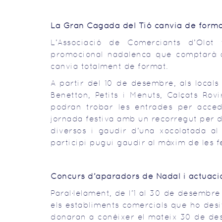
La Gran Cagada del Tió canvia de form
L’Associació de Comerciants d’Olot
promocional nadalenca que comptarà am
canvia totalment de format.
A partir del 10 de desembre, als locals 
Benetton, Petits i Menuts, Calçats Rov
podran trobar les entrades per accedi
jornada festiva amb un recorregut per di
diversos i gaudir d’una xocolatada al
participi pugui gaudir al màxim de les 
Concurs d’aparadors de Nadal i actuaci
Paral·lelament, de l’1 al 30 de desembr
els establiments comercials que ho des
donaran a conèixer el mateix 30 de des