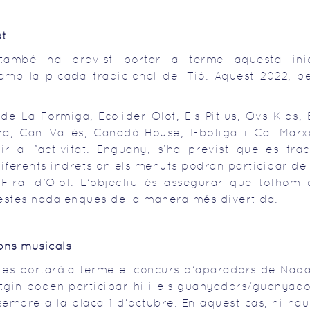
at
 també ha previst portar a terme aquesta inic
b la picada tradicional del Tió. Aquest 2022, pe
de La Formiga, Ecolider Olot, Els Pitius, Ovs Kids, 
ira, Can Vallès, Canadà House, I-botiga i Cal Marx
r a l’activitat. Enguany, s’ha previst que es trac
ferents indrets on els menuts podran participar de 
 Firal d’Olot. L’objectiu és assegurar que tothom 
festes nadalenques de la manera més divertida.
ons musicals
e es portarà a terme el concurs d’aparadors de Nada
itgin poden participar-hi i els guanyadors/guanyado
embre a la plaça 1 d’octubre. En aquest cas, hi hau