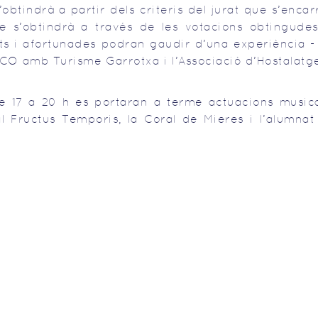
btindrà a partir dels criteris del jurat que s’enca
e s’obtindrà a través de les votacions obtingudes
ats i afortunades podran gaudir d’una experiència -
’ACO amb Turisme Garrotxa i l’Associació d’Hostalatg
de 17 a 20 h es portaran a terme actuacions musica
al Fructus Temporis, la Coral de Mieres i l’alumnat