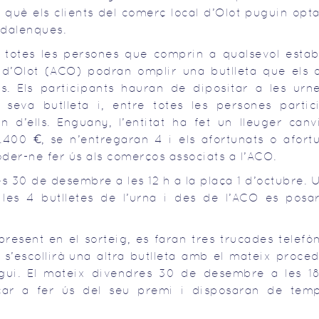
 què els clients del comerç local d’Olot puguin opt
adalenques.
 totes les persones que comprin a qualsevol estab
s d’Olot (ACO) podran omplir una butlleta que els 
. Els participants hauran de dipositar a les urn
 seva butlleta i, entre totes les persones partici
d’ells. Enguany, l’entitat ha fet un lleuger canvi
.400 €, se n’entregaran 4 i els afortunats o afort
er-ne fer ús als comerços associats a l’ACO.
es 30 de desembre a les 12 h a la plaça 1 d’octubre.
 les 4 butlletes de l’urna i des de l’ACO es posa
esent en el sorteig, es faran tres trucades telefò
 s’escollirà una altra butlleta amb el mateix proce
gui. El mateix divendres 30 de desembre a les 18
r a fer ús del seu premi i disposaran de temp