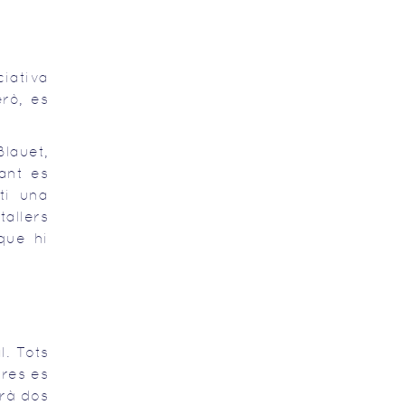
iativa
rò, es
Blauet,
ant es
ti una
tallers
que hi
l. Tots
res es
rà dos