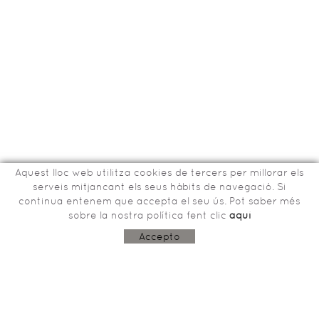
Aquest lloc web utilitza cookies de tercers per millorar els
serveis mitjancant els seus hàbits de navegació. Si
continua entenem que accepta el seu ús. Pot saber més
sobre la nostra política fent clic
aquí
Bisbe Tomàs de Lorenzana, 15
17800 OLOT (Girona)
Accepto
603243915
aco@garrotxa.com