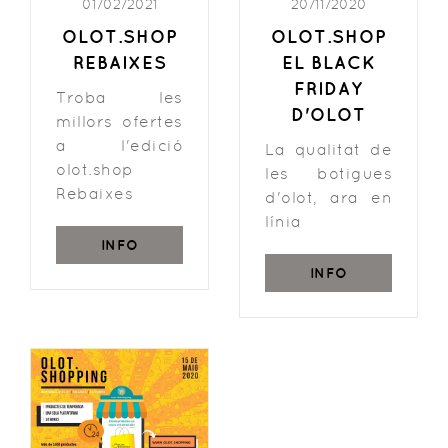
01/02/2021
20/11/2020
OLOT.SHOP
OLOT.SHOP
REBAIXES
EL BLACK
FRIDAY
Troba les
D'OLOT
millors ofertes
a l'edició
La qualitat de
olot.shop
les botigues
Rebaixes
d'olot, ara en
línia
INFO
INFO