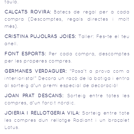
taula.
CALÇATS ROVIRA:
Batecs de regal per a cada
compra (Descomptes, regals directes i molt
més).
CRISTINA PUJOLRÀS JOIES:
Taller: Fes-te el teu
anell.
FONT ESPORTS:
Per cada compra, descomptes
per les properes compres.
GERMANES VERDAGUER:
“Posa’t a prova com a
interiorista!” Decora un racó de la botiga i entra
al sorteig d'un premi especial de decoració!
JOAN PRAT DESCANS:
Sorteig entre totes les
compres, d'un farcit nòrdic.
JOIERIA I RELLOTGERIA VILA:
Sorteig entre tote
les compres dun rellotge Radiant i un braçalet
Lotus.