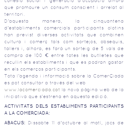
cohesió social i generació d’ocupació alhora
que promoure un consum conscient i arrelat al
territori.
D’aquesta manera, la cinquantena
d’establiments comercials participants olotins
han previst diverses activitats que combinen
cultura i comerç tals com sortejos, obsequis,
tallers i, alhora, es farà un sorteig de 5 vals de
compra de 100 € entre totes les butlletes que
recullin els establiments i que es podran gastar
en els comerços participants.
Tota l’agenda i informació sobre la ComerÇiada
es pot consultar a través del web
www.lacomerciada.cat
la nova pàgina web de la
iniciativa que s’estrena en aquesta edició.
ACTIVITATS DELS ESTABLIMENTS PARTICIPANTS
A LA COMERÇIADA:
ABACUS:
Dissabte 11 d'octubre al matí, jocs de