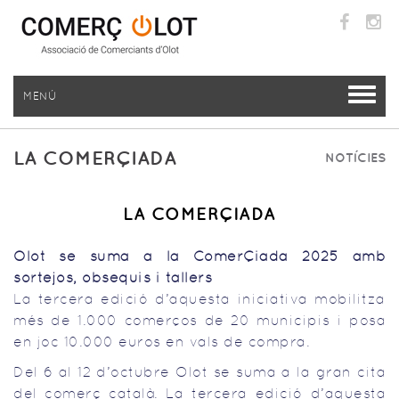
MENÚ
LA COMERÇIADA
NOTÍCIES
LA COMERÇIADA
Olot se suma a la ComerÇiada 2025 amb
sortejos, obsequis i tallers
La tercera edició d’aquesta iniciativa mobilitza
més de 1.000 comerços de 20 municipis i posa
en joc 10.000 euros en vals de compra.
Del 6 al 12 d’octubre Olot se suma a la gran cita
del comerç català. La tercera edició d’aquesta