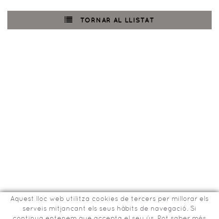
TORNAR AL LLISTAT
Aquest lloc web utilitza cookies de tercers per millorar els
serveis mitjancant els seus hàbits de navegació. Si
continua entenem que accepta el seu ús. Pot saber més